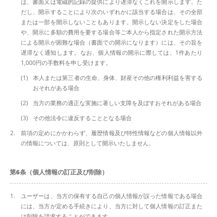
は、書面又は電磁的記録の提供により遅滞なくこれを開示します。た
だし、開示することにより次のいずれかに該当する場合は、その全部
または一部を開示しないこともあります。開示しない決定をした場合
や、開示に多額の費用を要する場合等ご本人から指定された開示方法
による開示が困難な場合（書面での開示になります）には、その旨を
遅滞なく通知します。なお、個人情報の開示に際しては、1件あたり
1,000円の手数料を申し受けます。
本人または第三者の生命、身体、財産その他の権利利益を害する
おそれがある場合
当方の業務の適正な実施に著しい支障を及ぼすおそれがある場合
その他法令に違反することとなる場合
前項の定めにかかわらず、履歴情報及び特性情報などの個人情報以外
の情報については、原則として開示いたしません。
第6条（個人情報の訂正及び削除）
ユーザーは、当方の保有する自己の個人情報が誤った情報である場合
には、当方が定める手続きにより、当方に対して個人情報の訂正また
は削除を請求することができます。