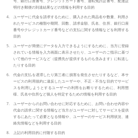
号、銀行口座番号、クレジットカード番号、運転免許証番号、配達証
明付き郵便の到達結果などの情報を利用する目的
ユーザーに代金を請求するために、購入された商品名や数量、利用さ
れたサービスの種類や期間、回数、請求金額、氏名、住所、銀行口座
番号やクレジットカード番号などの支払に関する情報などを利用する
目的
ユーザーが簡便にデータを入力できるようにするために、当方に登録
されている情報を入力画面に表示させたり、ユーザーのご指示に基づ
いて他のサービスなど（提携先が提供するものも含みます）に転送し
たりする目的
代金の支払を遅滞したり第三者に損害を発生させたりするなど、本サ
ービスの利用規約に違反したユーザーや、不正・不当な目的でサービ
スを利用しようとするユーザーの利用をお断りするために、利用態
様、氏名や住所など個人を特定するための情報を利用する目的
ユーザーからのお問い合わせに対応するために、お問い合わせ内容や
代金の請求に関する情報など当方がユーザーに対してサービスを提供
するにあたって必要となる情報や、ユーザーのサービス利用状況、連
絡先情報などを利用する目的
上記の利用目的に付随する目的