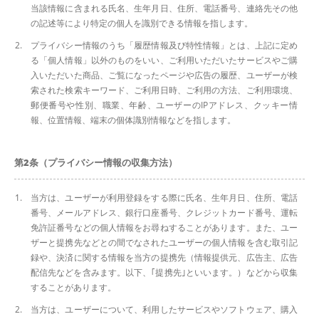
当該情報に含まれる氏名、生年月日、住所、電話番号、連絡先その他
お問い合わせ
の記述等により特定の個人を識別できる情報を指します。
0134-61-7090
プライバシー情報のうち「履歴情報及び特性情報」とは、上記に定め
る「個人情報」以外のものをいい、ご利用いただいたサービスやご購
入いただいた商品、ご覧になったページや広告の履歴、ユーザーが検
索された検索キーワード、ご利用日時、ご利用の方法、ご利用環境、
メールでのお問い合わせ
郵便番号や性別、職業、年齢、ユーザーのIPアドレス、クッキー情
CONTACT
報、位置情報、端末の個体識別情報などを指します。
第2条（プライバシー情報の収集方法）
当方は、ユーザーが利用登録をする際に氏名、生年月日、住所、電話
番号、メールアドレス、銀行口座番号、クレジットカード番号、運転
免許証番号などの個人情報をお尋ねすることがあります。また、ユー
ザーと提携先などとの間でなされたユーザーの個人情報を含む取引記
録や、決済に関する情報を当方の提携先（情報提供元、広告主、広告
配信先などを含みます。以下、｢提携先｣といいます。）などから収集
することがあります。
当方は、ユーザーについて、利用したサービスやソフトウェア、購入