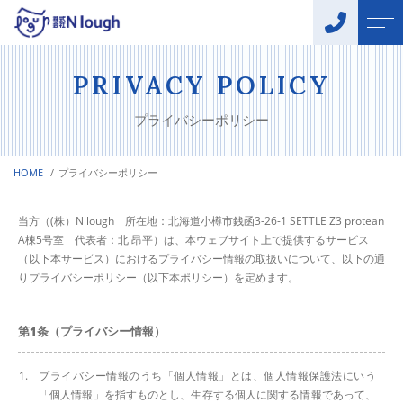
トップページ
お客様の声
PRIVACY POLICY
プライバシーポリシー
（株）Nloughについて
企業概要
HOME
プライバシーポリシー
施工メニュー
よくある質問
水回りの
当方（(株）N lough 所在地：北海道小樽市銭函3-26-1 SETTLE Z3 protean
ニュース
トラブル解消
A棟5号室 代表者：北 昂平）は、本ウェブサイト上で提供するサービス
（以下本サービス）におけるプライバシー情報の取扱いについて、以下の通
設備工事
りプライバシーポリシー（以下本ポリシー）を定めます。
コンテンツ
キャンペーン
第1条（プライバシー情報）
プライバシー情報のうち「個人情報」とは、個人情報保護法にいう
「個人情報」を指すものとし、生存する個人に関する情報であって、