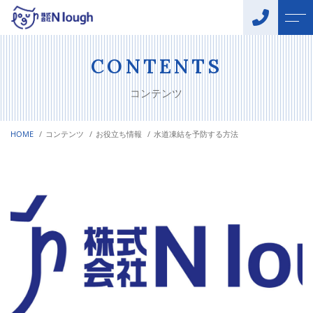
トップページ
お客様の声
CONTENTS
コンテンツ
（株）Nloughについて
企業概要
HOME
コンテンツ
お役立ち情報
水道凍結を予防する方法
施工メニュー
よくある質問
水回りの
ニュース
トラブル解消
設備工事
コンテンツ
キャンペーン